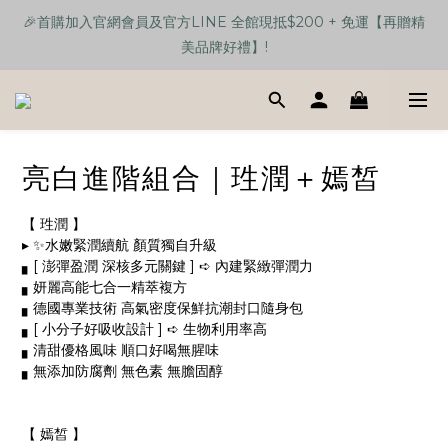
🎉首購加入官網會員及官方LINE 全館現抵$200 + 免運【再贈精
🎉首購加入官網會員及官方LINE 全館現抵$200 + 免運【再贈精
美品牌好禮】!
美品牌好禮】!
【任選單品3樣】贈送 品牌馬卡龍色手機支架伸縮三合一數據線💕
🎉首購加入官網會員及官方LINE 全館現抵$200 + 免運【再贈精
亮白進階組合｜珄潤＋嫣皙
美品牌好禮】!
【 珄潤 】
▸ ✨水嫩緊潤續航 顏質獨自升級
▖[ 澎彈盈潤 深核多元關鍵 ] ➪ 內建緊緻彈潤力
▖妍麗高能七合一精萃複方
▖德國專業技術 高氣密度保鮮抗潮封口隨身包
▖[ 小分子好吸收設計 ] ➪ 生物利用率高 
▖清甜優格風味 順口好喝無腥味
▖無添加防腐劑 無色素 無膽固醇 
【 嫣皙 】