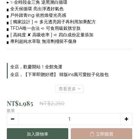
▸ ✨全時段金三角 逆黑溯白循環
▖全天候循環 亮出淨透好氣色
▖戶外踏青ing 依然煥發光亮感
▖[ 獨家設計 ] ➪ 多元透亮因子再利用加乘配方
▖TFDA唯一合法 ➪ 可食用級穀胱甘肽
▖[ 高純度 ✘ 高吸收率 ] ➪ 四白成份足量添加
▖專利超純水萃取 無溶劑殘留不傷身
全店，歡慶開站！全館免運
全店，【下單即贈好禮】 韓版ins風可愛餃子化妝包
查看更多
NT$1,985
NT$2,250
數量
加入購物車
立即購買