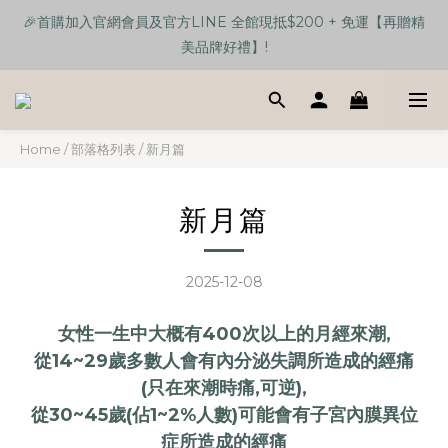
🎉首購加入官網會員及官方LINE 全館現抵$200 + 免運【再贈精
🎉首購加入官網會員及官方LINE 全館現抵$200 + 免運【再贈精
美品牌好禮】!
美品牌好禮】!
【任選單品3樣】贈送 品牌馬卡龍色手機支架伸縮三合一數據線💕
Home
/
部落格列表
/
新月篇
🎉首購加入官網會員及官方LINE 全館現抵$200 + 免運【再贈精
美品牌好禮】!
新月篇
2025-12-08
女性一生中大概有400次以上的月經來潮,
從14~29歲多數人會有內分泌失調所造成的經痛
(只在來潮時痛,可逆),
從30~45歲(佔1~2%人數)可能會有子宮內膜異位
症所造成的經痛