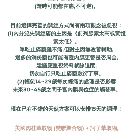
(隨時可能都在痛,不可逆)。
目前選擇完善的調經方式尚有兩項觀念被忽視：
(1)內分泌失調經痛的主因是《前列腺素太高或黃體
素太低》。
單吃止痛藥雖不痛,但對主因無改善輔助,
過多的消炎藥也可能有礙內膜更替是否周全,
建議應重視婦科就診追蹤,
切勿自行只吃止痛藥敷衍了事。
(2)輕忽14~29歲每次經痛的處理是否影響
未來30~45歲之間子宫內膜異位症的觸發率。
現在已有不錯的天然方案可以安排15天的調理！
美國肉桂萃取物 (雙聯聚合物) + 訶子萃取物,