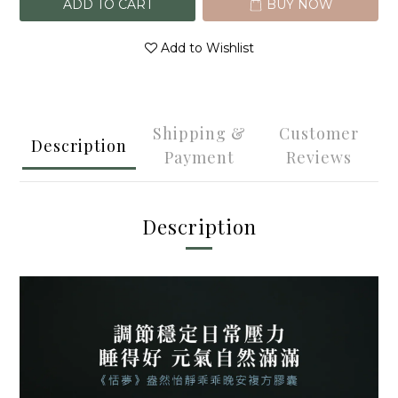
ADD TO CART
BUY NOW
Add to Wishlist
Shipping &
Customer
Description
Payment
Reviews
Description