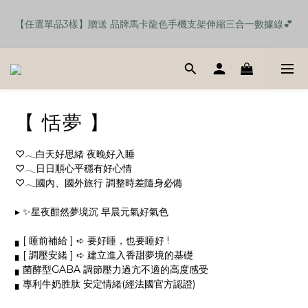
🎉首購加入官網會員及官方LINE 全館現抵$200 + 免運【再贈精
🎉首購加入官網會員及官方LINE 全館現抵$200 + 免運【再贈精
美品牌好禮】!
美品牌好禮】!
【 恬夢 】
♡𓂃白天好思緒 夜晚好入睡
♡𓂃日日順心平穩有好心情
♡𓂃國內、國外旅行 調整時差隨身必備
▸ ✨星夜酣然夢境沉 早晨元氣好氣色
▖[ 睡前補給 ] ➪ 要好睡，也要睡好 !
▖[ 調壓安緒 ] ➪ 建立進入香甜夢境的基礎
▖菌酵型GABA 調節壓力過亢不適的高度感受
▖專利牛奶胜肽 安定情緒(經法國官方認證)