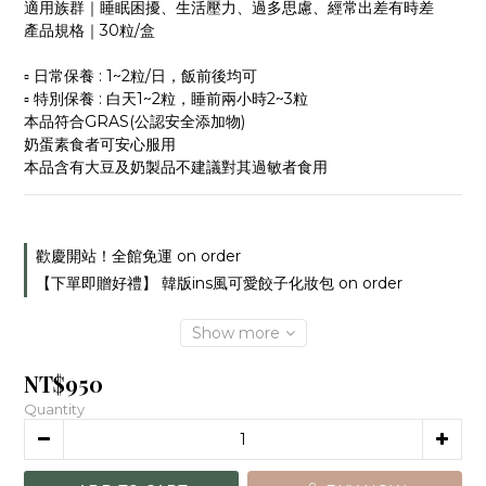
適用族群｜睡眠困擾、生活壓力、過多思慮、經常出差有時差
產品規格｜30粒/盒
▫ 日常保養 : 1~2粒/日，飯前後均可
▫ 特別保養 : 白天1~2粒，睡前兩小時2~3粒
本品符合GRAS(公認安全添加物)
奶蛋素食者可安心服用
本品含有大豆及奶製品不建議對其過敏者食用
歡慶開站！全館免運 on order
【下單即贈好禮】 韓版ins風可愛餃子化妝包 on order
Show more
NT$950
Quantity