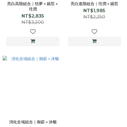
亮白高階組合｜恬夢＋嫣皙＋
亮白進階組合｜珄潤＋嫣皙
珄潤
NT$1,985
NT$2,835
NT$2,250
NT$3,200
消化全域組合｜御蔚＋沐暢